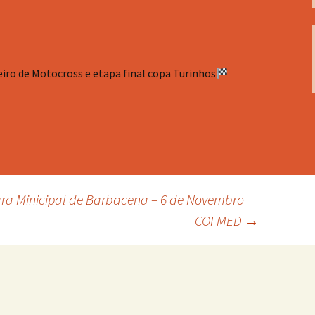
iro de Motocross e etapa final copa Turinhos
ra Minicipal de Barbacena – 6 de Novembro
COI MED
→