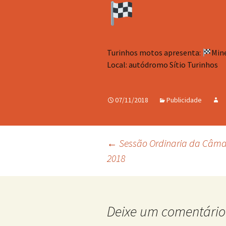
Turinhos motos apresenta:
Mine
Local: autódromo Sítio Turinhos
07/11/2018
Publicidade
Navegação
←
Sessão Ordinaria da Câma
2018
de
posts
Deixe um comentário