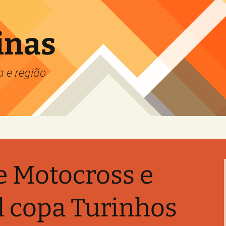
inas
a e região
e Motocross e
l copa Turinhos