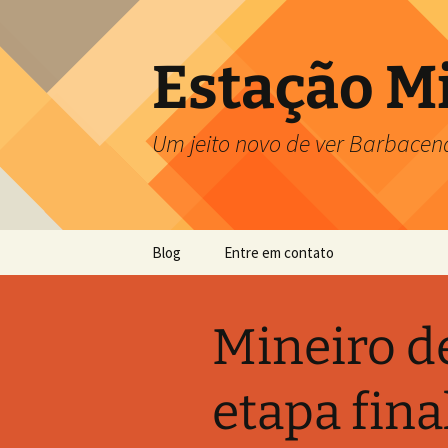
Pular
para
o
Estação M
conteúdo
Um jeito novo de ver Barbacen
Blog
Entre em contato
Mineiro d
etapa fina