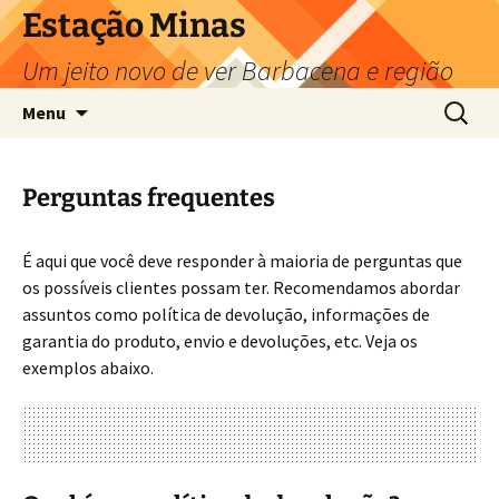
Pular
Estação Minas
para
Um jeito novo de ver Barbacena e região
o
conteúdo
Pesquis
Menu
por:
Perguntas frequentes
É aqui que você deve responder à maioria de perguntas que
os possíveis clientes possam ter. Recomendamos abordar
assuntos como política de devolução, informações de
garantia do produto, envio e devoluções, etc. Veja os
exemplos abaixo.