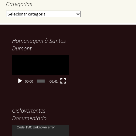
Categorias
Categorias
Homenagem à Santos
Dumont
Tocador
de
vídeo
00:00
06:41
Ciclovertentes –
Documentário
Tocador
Code 150: Unknown error.
de