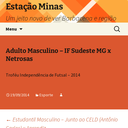
Pular
Estação Minas
para
Um jeito novo de ver Barbacena e região
o
conteúdo
Pesquis
Menu
por:
Adulto Masculino – IF Sudeste MG x
Netrosas
Troféu Independência de Futsal – 2014
19/09/2014
Esporte
Navegação
←
Estudantil Masculino – Junto ao CELD (Antônio
Carlos) x Aprendiz