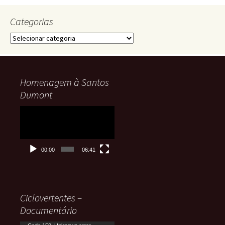
Categorias
Categorias
Homenagem à Santos
Dumont
Tocador
de
vídeo
00:00
06:41
Ciclovertentes –
Documentário