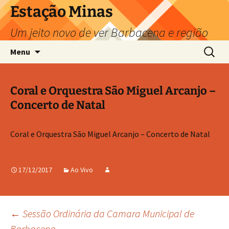
Pular
Estação Minas
para
Um jeito novo de ver Barbacena e região
o
conteúdo
Pesquis
Menu
por:
Coral e Orquestra São Miguel Arcanjo –
Concerto de Natal
Coral e Orquestra São Miguel Arcanjo – Concerto de Natal
17/12/2017
Ao Vivo
Navegação
←
Sessão Ordinária da Camara Municipal de
Barbacena