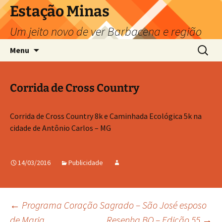
Pular
Estação Minas
para
Um jeito novo de ver Barbacena e região
o
conteúdo
Pesquis
Menu
por:
Corrida de Cross Country
Corrida de Cross Country 8k e Caminhada Ecológica 5k na
cidade de Antônio Carlos – MG
14/03/2016
Publicidade
Navegação
←
Programa Coração Sagrado – São José esposo
de Maria.
Resenha BQ – Edição 55
→