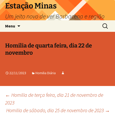
Pular
Estação Minas
para
Um jeito novo de ver Barbacena e região
o
conteúdo
Pesquis
Menu
por:
Homilia de quarta feira, dia 22 de
novembro
22/11/2023
Homilia Diária
Navegação
←
Homilia de terça feira, dia 21 de novembro de
2023
Homilia de sábado, dia 25 de novembro de 2023
→
de