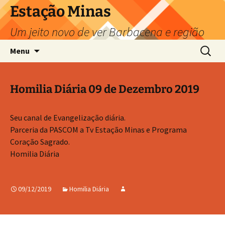
Pular
Estação Minas
para
Um jeito novo de ver Barbacena e região
o
conteúdo
Pesquis
Menu
por:
Homilia Diária 09 de Dezembro 2019
Seu canal de Evangelização diária.
Parceria da PASCOM a Tv Estação Minas e Programa
Coração Sagrado.
Homilia Diária
09/12/2019
Homilia Diária