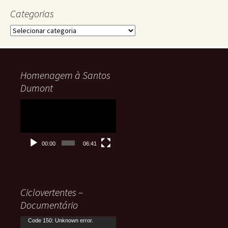
Categorias
Categorias
Homenagem à Santos
Dumont
Tocador
de
vídeo
00:00
06:41
Ciclovertentes –
Documentário
Tocador
Code 150: Unknown error.