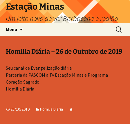
Pular
Estação Minas
para
Um jeito novo de ver Barbacena e região
o
conteúdo
Pesquis
Menu
por:
Homilia Diária – 26 de Outubro de 2019
Seu canal de Evangelização diária.
Parceria da PASCOM a Tv Estação Minas e Programa
Coração Sagrado.
Homilia Diária
25/10/2019
Homilia Diária