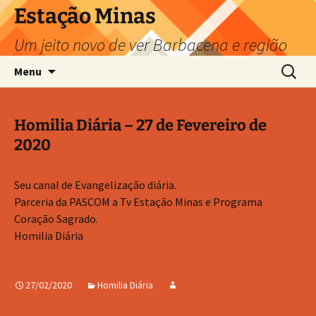
Pular
Estação Minas
para
Um jeito novo de ver Barbacena e região
o
conteúdo
Pesquis
Menu
por:
Homilia Diária – 27 de Fevereiro de
2020
Seu canal de Evangelização diária.
Parceria da PASCOM a Tv Estação Minas e Programa
Coração Sagrado.
Homilia Diária
27/02/2020
Homilia Diária