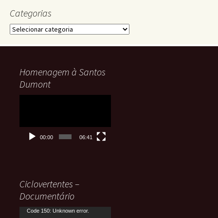
Categorias
Categorias
Homenagem à Santos
Dumont
Tocador
de
vídeo
00:00
06:41
Ciclovertentes –
Documentário
Tocador
Code 150: Unknown error.