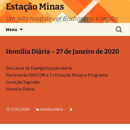
Pular
Estação Minas
para
Um jeito novo de ver Barbacena e região
o
conteúdo
Pesquis
Menu
por:
Homilia Diária – 27 de Janeiro de 2020
Seu canal de Evangelização diária.
Parceria da PASCOM a Tv Estação Minas e Programa
Coração Sagrado.
Homilia Diária
27/01/2020
Homilia Diária