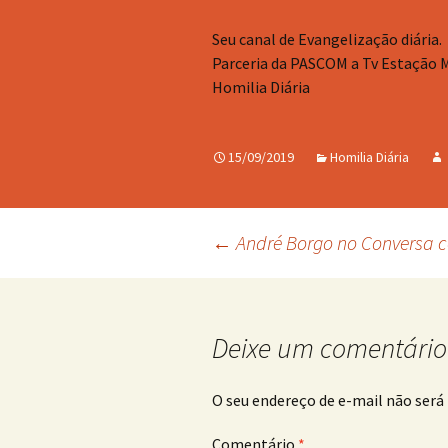
Seu canal de Evangelização diária.
Parceria da PASCOM a Tv Estação 
Homilia Diária
15/09/2019
Homilia Diária
Navegação
←
André Borgo no Conversa 
de
Deixe um comentário
posts
O seu endereço de e-mail não será 
Comentário
*