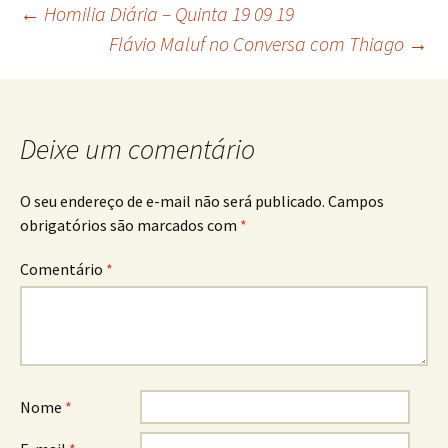
Navegação
←
Homilia Diária – Quinta 19 09 19
Flávio Maluf no Conversa com Thiago
→
de
posts
Deixe um comentário
O seu endereço de e-mail não será publicado.
Campos
obrigatórios são marcados com
*
Comentário
*
Nome
*