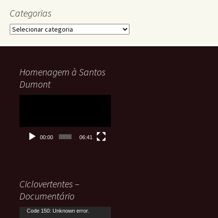
Categorias
Categorias
Homenagem à Santos
Dumont
Tocador
de
vídeo
00:00
06:41
Ciclovertentes –
Documentário
Tocador
Code 150: Unknown error.