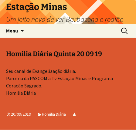
Pular
Estação Minas
para
Um jeito novo de ver Barbacena e região
o
conteúdo
Pesquis
Menu
por:
Homilia Diária Quinta 20 09 19
Seu canal de Evangelização diária.
Parceria da PASCOM a Tv Estação Minas e Programa
Coração Sagrado.
Homilia Diária
20/09/2019
Homilia Diária