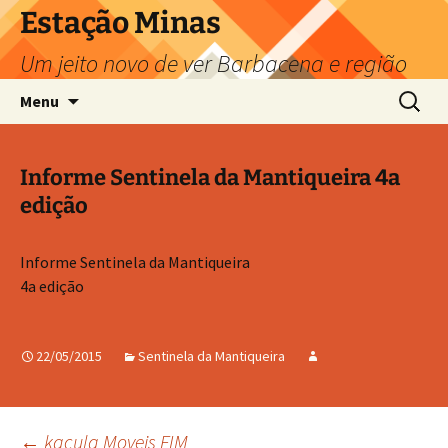
Pular
Estação Minas
para
Um jeito novo de ver Barbacena e região
o
conteúdo
Pesquis
Menu
por:
Informe Sentinela da Mantiqueira 4a
edição
Informe Sentinela da Mantiqueira
4a edição
22/05/2015
Sentinela da Mantiqueira
←
kaçula Moveis FIM