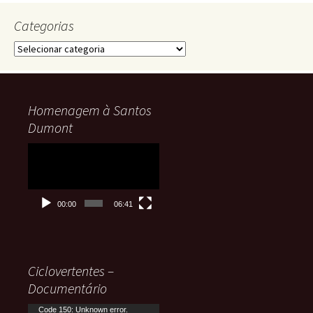
Categorias
Categorias
Homenagem à Santos
Dumont
Tocador
de
vídeo
00:00
06:41
Ciclovertentes –
Documentário
Tocador
Code 150: Unknown error.