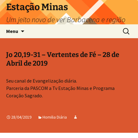
Pular
Estação Minas
para
Um jeito novo de ver Barbacena e região
o
conteúdo
Pesquis
Menu
por:
Jo 20,19-31 – Vertentes de Fé – 28 de
Abril de 2019
Seu canal de Evangelização diária.
Parceria da PASCOM a Tv Estação Minas e Programa
Coração Sagrado.
28/04/2019
Homilia Diária