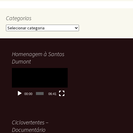
Categorias
Categorias
Homenagem à Santos
Dumont
Tocador
de
vídeo
00:00
06:41
Ciclovertentes –
Documentário