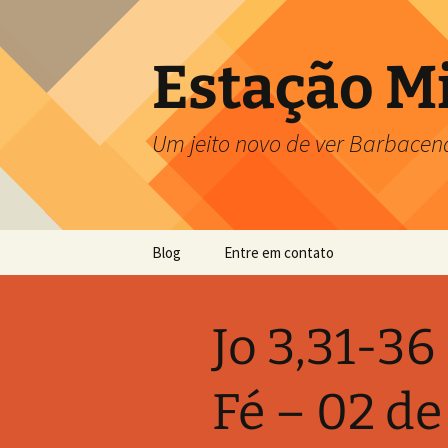
Pular
para
o
Estação M
conteúdo
Um jeito novo de ver Barbacen
Blog
Entre em contato
Jo 3,31-36
Fé – 02 d