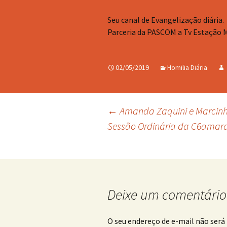
Seu canal de Evangelização diária.
Parceria da PASCOM a Tv Estação 
02/05/2019
Homilia Diária
Navegação
←
Amanda Zaquini e Marcinh
Sessão Ordinária da C6amara
de
posts
Deixe um comentário
O seu endereço de e-mail não será 