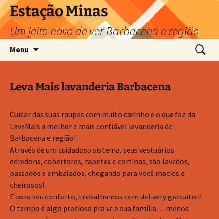
Pular
Estação Minas
para
Um jeito novo de ver Barbacena e região
o
conteúdo
Pesquis
Menu
por:
Leva Mais lavanderia Barbacena
Cuidar das suas roupas com muito carinho é o que faz da
LaveMais a melhor e mais confiável lavanderia de
Barbacena e região!
Através de um cuidadoso sistema, seus vestuários,
edredons, cobertores, tapetes e cortinas, são lavados,
passados e embalados, chegando para você macios e
cheirosos!
E para seu conforto, trabalhamos com delivery gratuito!!!
O tempo é algo precioso pra vc e sua família… menos