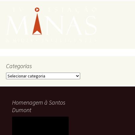
Categorias
Categorias
Homenagem à Santos
Dumont
Tocador
de
vídeo