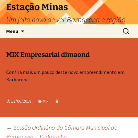
Pular
Estação Minas
para
Um jeito novo de ver Barbacena e região
o
conteúdo
Pesquis
Menu
por:
MIX Empresarial dimaond
Confira mais um pouco deste novo empreendimento em
Barbacena
13/06/2018
Mix
Navegação
←
Sessão Ordinária da Câmara Municipal de
Barbacena – 12 de junho