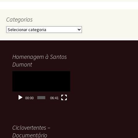
Categorias
Categorias
Homenagem à Santos
Dumont
Tocador
de
vídeo
00:00
06:41
Ciclovertentes –
Documentário