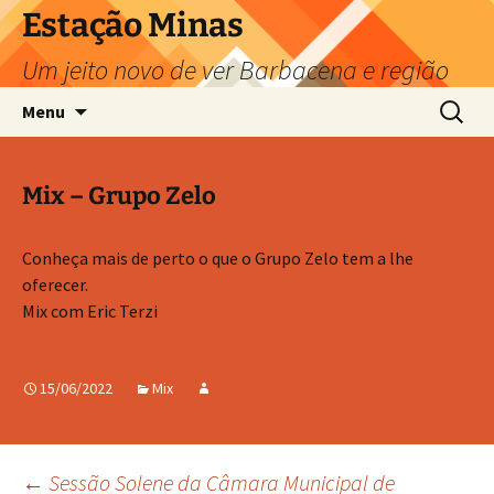
Pular
Estação Minas
para
Um jeito novo de ver Barbacena e região
o
conteúdo
Pesquis
Menu
por:
Mix – Grupo Zelo
Conheça mais de perto o que o Grupo Zelo tem a lhe
oferecer.
Mix com Eric Terzi
15/06/2022
Mix
←
Sessão Solene da Câmara Municipal de