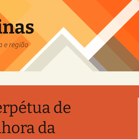
inas
a e região
rpétua de
hora da