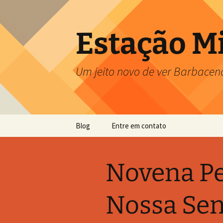
Pular
para
o
Estação M
conteúdo
Um jeito novo de ver Barbacen
Blog
Entre em contato
Novena Pe
Nossa Sen