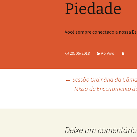
Piedade
Você sempre conectado a nossa E
29/06/2018
Ao Vivo
Navegação
←
Sessão Ordinária da Câma
Missa de Encerramento d
de
posts
Deixe um comentário