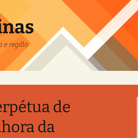
inas
a e região
rpétua de
hora da