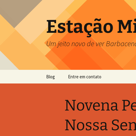
Pular
para
o
Estação M
conteúdo
Um jeito novo de ver Barbacen
Blog
Entre em contato
Novena Pe
Nossa Sen