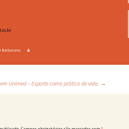
stação
e Barbacena
Bem Unimed – Esporte como prática de vida.
→
publicado.
Campos obrigatórios são marcados com
*