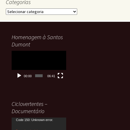
Categorias
Categorias
Homenagem à Santos
Dumont
Tocador
de
vídeo
00:00
06:41
Ciclovertentes –
Documentário
Tocador
Code 150: Unknown error.
de