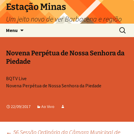
Pular
Estação Minas
para
Um jeito novo de ver Barbacena e região
o
conteúdo
Pesquis
Menu
por:
Novena Perpétua de Nossa Senhora da
Piedade
BQTV Live
Novena Perpétua de Nossa Senhora da Piedade
22/09/2017
Ao Vivo
←
56 Sessão Ordinária da Câmara Municipal de