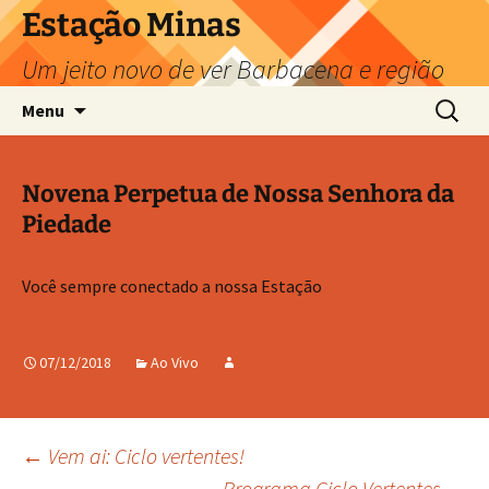
Pular
Estação Minas
para
Um jeito novo de ver Barbacena e região
o
conteúdo
Pesquis
Menu
por:
Novena Perpetua de Nossa Senhora da
Piedade
Você sempre conectado a nossa Estação
07/12/2018
Ao Vivo
Navegação
←
Vem ai: Ciclo vertentes!
Programa Ciclo Vertentes
→