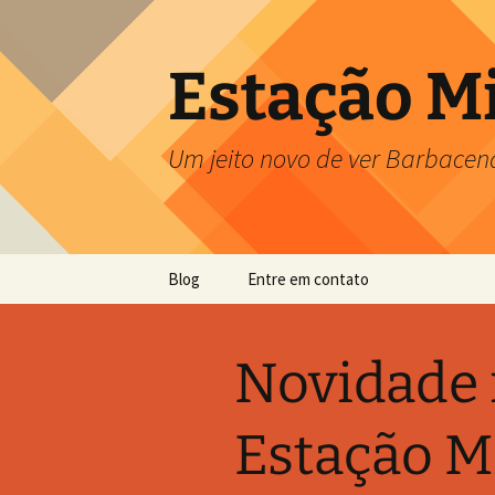
Pular
para
o
Estação M
conteúdo
Um jeito novo de ver Barbacen
Blog
Entre em contato
Novidade 
Estação Mi