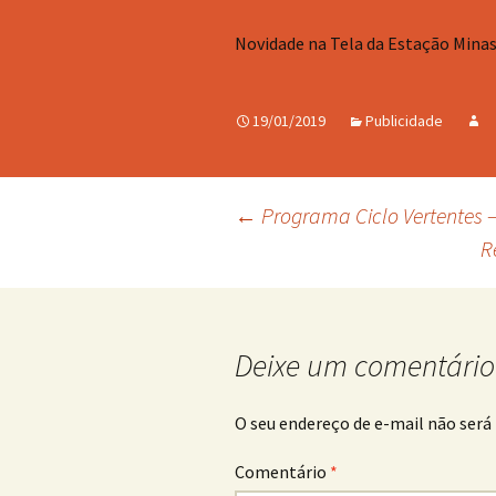
Novidade na Tela da Estação Minas 
19/01/2019
Publicidade
Navegação
←
Programa Ciclo Vertentes 
R
de
posts
Deixe um comentário
O seu endereço de e-mail não será 
Comentário
*