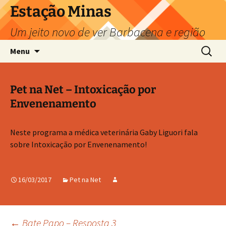
Pular
Estação Minas
para
Um jeito novo de ver Barbacena e região
o
conteúdo
Pesquis
Menu
por:
Pet na Net – Intoxicação por
Envenenamento
Neste programa a médica veterinária Gaby Liguori​ fala
sobre Intoxicação por Envenenamento!
16/03/2017
Pet na Net
←
Bate Papo – Resposta 3