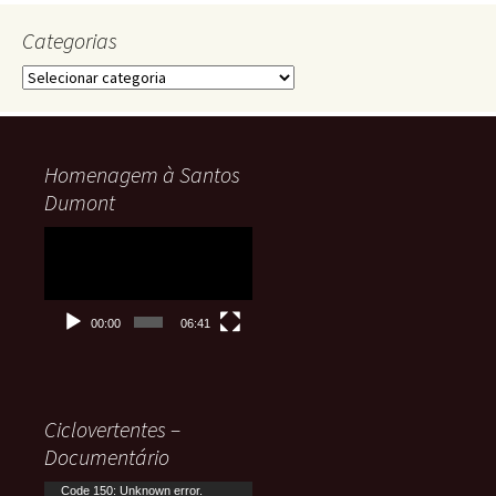
Categorias
Categorias
Homenagem à Santos
Dumont
Tocador
de
vídeo
00:00
06:41
Ciclovertentes –
Documentário
Tocador
Code 150: Unknown error.