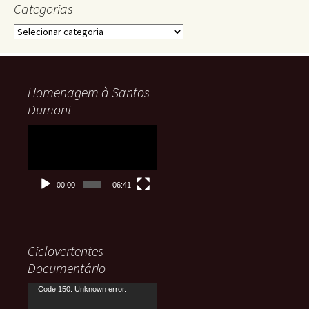
Categorias
Categorias
Homenagem à Santos
Dumont
Tocador
de
vídeo
00:00
06:41
Ciclovertentes –
Documentário
Tocador
Code 150: Unknown error.
de