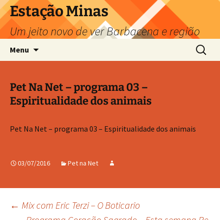
Pular
Estação Minas
para
Um jeito novo de ver Barbacena e região
o
conteúdo
Pesquis
Menu
por:
Pet Na Net – programa 03 –
Espiritualidade dos animais
Pet Na Net – programa 03 – Espiritualidade dos animais
03/07/2016
Pet na Net
Navegação
←
Mix com Eric Terzi – O Boticario
Programa Coração Sagrado – Esta semana Pe.