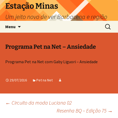
Pular
Estação Minas
para
Um jeito novo de ver Barbacena e região
o
conteúdo
Pesquis
Menu
por:
Programa Pet na Net – Ansiedade
Programa Pet na Net com Gaby Liguori​ – Ansiedade
29/07/2016
Pet na Net
Navegação
←
Circuito da moda Luciana 02
Resenha BQ – Edição 75
→