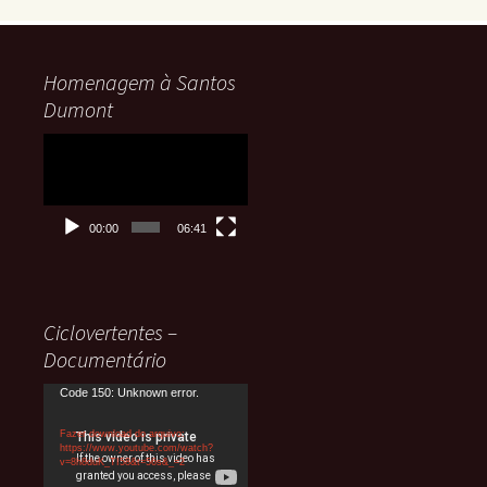
Homenagem à Santos
Dumont
Tocador
de
vídeo
00:00
06:41
Ciclovertentes –
Documentário
Tocador
Code 150: Unknown error.
de
Fazer download do arquivo:
vídeo
https://www.youtube.com/watch?
v=8h8duK_TI58&t=56s&_=2