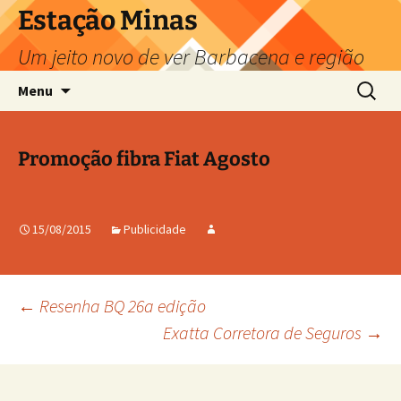
Pular
Estação Minas
para
Um jeito novo de ver Barbacena e região
o
conteúdo
Pesquis
Menu
por:
Promoção fibra Fiat Agosto
15/08/2015
Publicidade
Navegação
←
Resenha BQ 26a edição
Exatta Corretora de Seguros
→
de