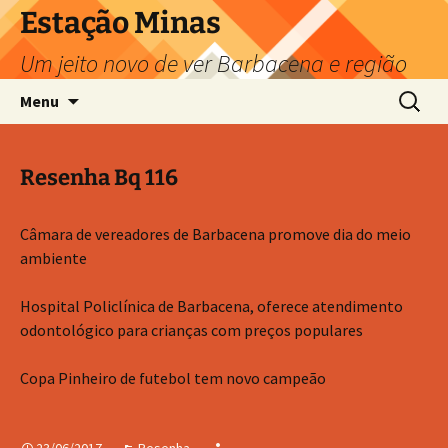
Pular
Estação Minas
para
Um jeito novo de ver Barbacena e região
o
conteúdo
Pesquis
Menu
por:
Resenha Bq 116
Câmara de vereadores de Barbacena promove dia do meio
ambiente
Hospital Policlínica de Barbacena, oferece atendimento
odontológico para crianças com preços populares
Copa Pinheiro de futebol tem novo campeão