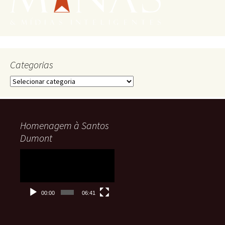
Categorias
Categorias
Homenagem à Santos
Dumont
Tocador
de
vídeo
00:00
06:41