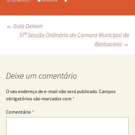
23/06/2017
Resenha
Navegação
←
Guia Delean
37ª Sessão Ordinária da Camara Municipal de
Barbacena
→
de
posts
Deixe um comentário
O seu endereço de e-mail não será publicado.
Campos
obrigatórios são marcados com
*
Comentário
*