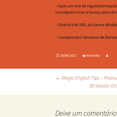
– Após um ano da regulamentação 
conseguem tirar a licença para diri
– Diretora do SAS, esclarece dúvi
– Campeonato Varzeano de Barba
29/06/2017
Resenha
Navegação
←
Magic English Tips – Pro
39 Sessão Or
de
posts
Deixe um comentário