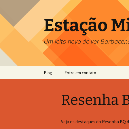
Pular
para
o
Estação M
conteúdo
Um jeito novo de ver Barbacen
Blog
Entre em contato
Resenha B
Veja os destaques do Resenha BQ 