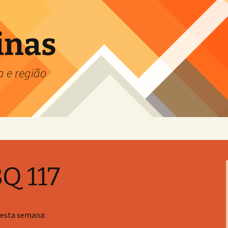
inas
a e região
Q 117
desta semana: