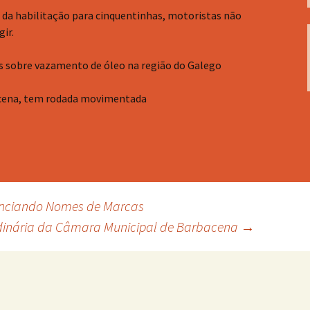
da habilitação para cinquentinhas, motoristas não
gir.
das sobre vazamento de óleo na região do Galego
cena, tem rodada movimentada
nunciando Nomes de Marcas
dinária da Câmara Municipal de Barbacena
→