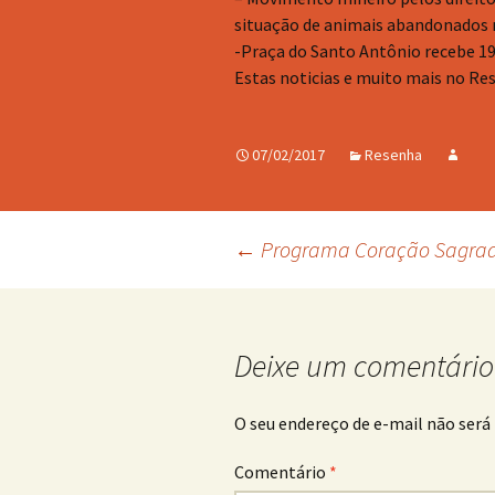
situação de animais abandonados 
-Praça do Santo Antônio recebe 19
Estas noticias e muito mais no Re
07/02/2017
Resenha
Navegação
←
Programa Coração Sagrado
de
Deixe um comentário
posts
O seu endereço de e-mail não será 
Comentário
*