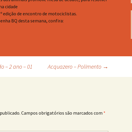
na cidade
º edição de encontro de motociclistas.
senha BQ desta semana, confira:
 – 2 ano – 01
Acquazero – Polimento
→
publicado.
Campos obrigatórios são marcados com
*