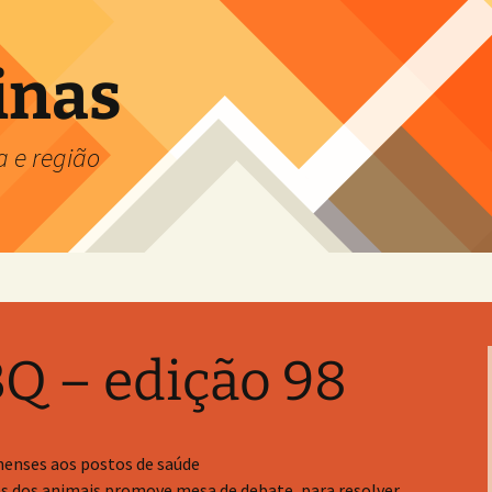
inas
a e região
Q – edição 98
nenses aos postos de saúde
s dos animais promove mesa de debate, para resolver