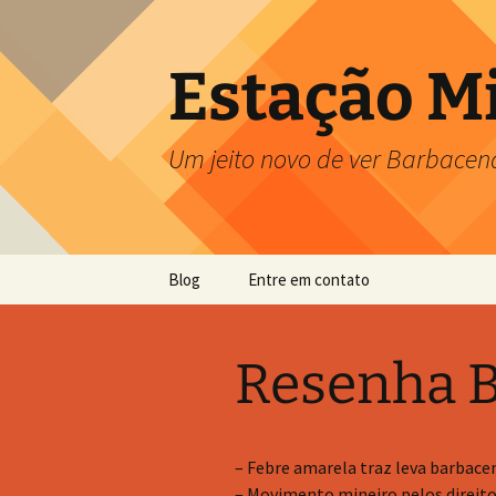
Pular
para
o
Estação M
conteúdo
Um jeito novo de ver Barbacen
Blog
Entre em contato
Resenha B
– Febre amarela traz leva barbace
– Movimento mineiro pelos direito