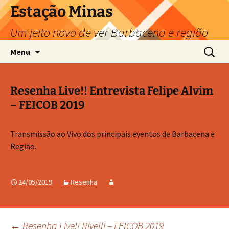
Pular
Estação Minas
para
Um jeito novo de ver Barbacena e região
o
conteúdo
Pesquis
Menu
por:
Resenha Live!! Entrevista Felipe Alvim
– FEICOB 2019
Transmissão ao Vivo dos principais eventos de Barbacena e
Região.
24/05/2019
Resenha
←
Resenha Live!! Rivelli – FEICOB 2019