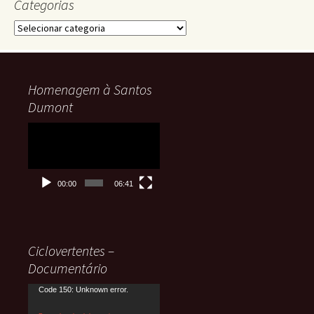
Categorias
Categorias
Homenagem à Santos
Dumont
Tocador
de
vídeo
00:00
06:41
Ciclovertentes –
Documentário
Tocador
Code 150: Unknown error.
de