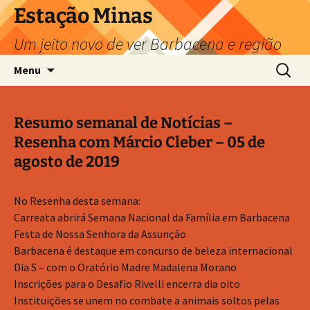
Pular
Estação Minas
para
Um jeito novo de ver Barbacena e região
o
conteúdo
Pesquis
Menu
por:
Resumo semanal de Notícias –
Resenha com Márcio Cleber – 05 de
agosto de 2019
No Resenha desta semana:
Carreata abrirá Semana Nacional da Família em Barbacena
Festa de Nossa Senhora da Assunção
Barbacena é destaque em concurso de beleza internacional
Dia S – com o Oratório Madre Madalena Morano
Inscrições para o Desafio Rivelli encerra dia oito
Instituições se unem no combate a animais soltos pelas