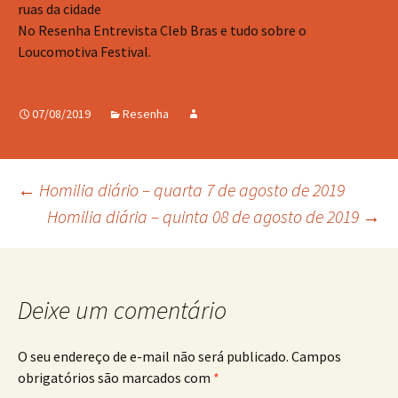
ruas da cidade
No Resenha Entrevista Cleb Bras e tudo sobre o
Loucomotiva Festival.
07/08/2019
Resenha
Navegação
←
Homilia diário – quarta 7 de agosto de 2019
Homilia diária – quinta 08 de agosto de 2019
→
de
posts
Deixe um comentário
O seu endereço de e-mail não será publicado.
Campos
obrigatórios são marcados com
*