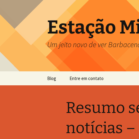
Pular
para
o
Estação M
conteúdo
Um jeito novo de ver Barbacen
Blog
Entre em contato
Resumo s
notícias 