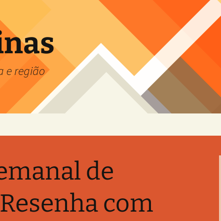
inas
a e região
emanal de
– Resenha com