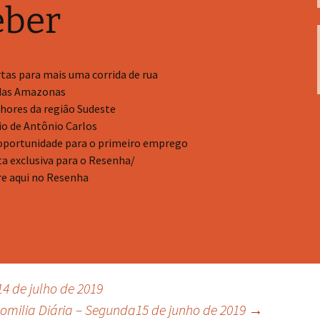
eber
rtas para mais uma corrida de rua
 das Amazonas
hores da região Sudeste
io de Antônio Carlos
portunidade para o primeiro emprego
a exclusiva para o Resenha/
re aqui no Resenha
4 de julho de 2019
omilia Diária – Segunda15 de junho de 2019
→