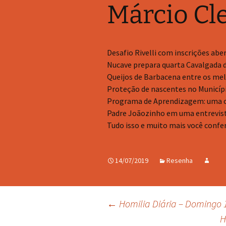
Márcio Cl
Desafio Rivelli com inscrições abe
Nucave prepara quarta Cavalgada
Queijos de Barbacena entre os mel
Proteção de nascentes no Municíp
Programa de Aprendizagem: uma o
Padre Joãozinho em uma entrevist
Tudo isso e muito mais você confe
14/07/2019
Resenha
Navegação
←
Homilia Diária – Domingo 1
H