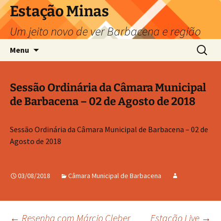
Pular
Estação Minas
para
Um jeito novo de ver Barbacena e região
o
conteúdo
Pesquis
Menu
por:
Sessão Ordinária da Câmara Municipal
de Barbacena – 02 de Agosto de 2018
Sessão Ordinária da Câmara Municipal de Barbacena – 02 de
Agosto de 2018
03/08/2018
Câmara Municipal de Barbacena
←
Resenha com Márcio Cleber
Estação Live
→