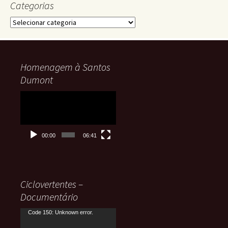
Categorias
Categorias
Homenagem à Santos
Dumont
Tocador
de
vídeo
00:00
06:41
Ciclovertentes –
Documentário
Tocador
Code 150: Unknown error.
de