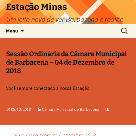
Pular
Estação Minas
para
Um jeito novo de ver Barbacena e região
o
conteúdo
Pesquis
Menu
por:
Sessão Ordinária da Câmara Municipal
de Barbacena – 04 de Dezembro de
2018
Você sempre conectado a nossa Estação
05/12/2018
Câmara Municipal de Barbacena
←
Guia Casa Moreira Dezembro 2018