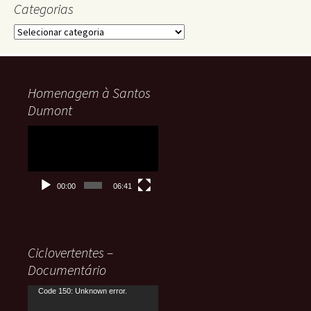
Categorias
Categorias
Homenagem à Santos
Dumont
Tocador
de
vídeo
00:00
06:41
Ciclovertentes –
Documentário
Tocador
Code 150: Unknown error.
de