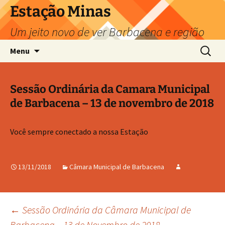
Pular
Estação Minas
para
Um jeito novo de ver Barbacena e região
o
conteúdo
Pesquis
Menu
por:
Sessão Ordinária da Camara Municipal
de Barbacena – 13 de novembro de 2018
Você sempre conectado a nossa Estação
13/11/2018
Câmara Municipal de Barbacena
Navegação
←
Sessão Ordinária da Câmara Municipal de
Barbacena – 13 de Novembro de 2018