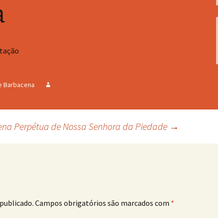
a
stação
e Barbacena
ena Perpétua de Nossa Senhora da Piedade
→
publicado.
Campos obrigatórios são marcados com
*