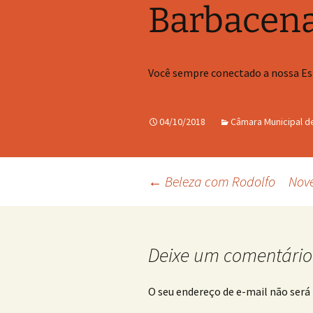
Barbacen
Você sempre conectado a nossa E
04/10/2018
Câmara Municipal d
Navegação
←
Beleza com Rodolfo
Nov
de
Deixe um comentário
posts
O seu endereço de e-mail não será 