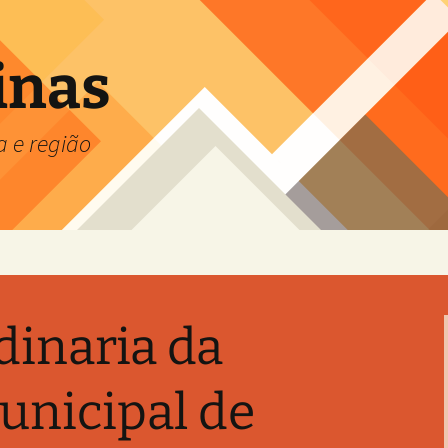
inas
a e região
dinaria da
nicipal de