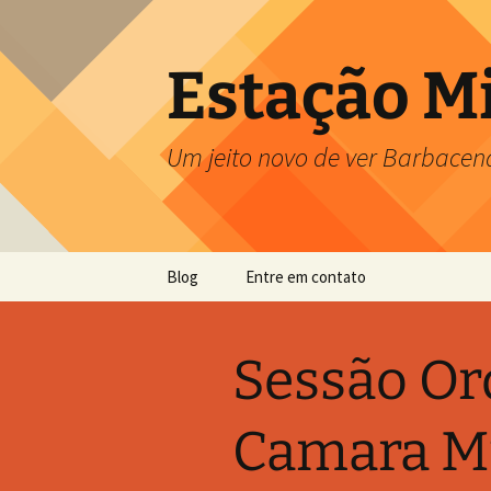
Pular
para
o
Estação M
conteúdo
Um jeito novo de ver Barbacen
Blog
Entre em contato
Sessão Or
Camara Mu