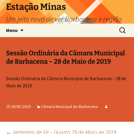
Pular
Estação Minas
para
Um jeito novo de ver Barbacena e região
o
conteúdo
Pesquis
Menu
por:
Sessão Ordinária da Câmara Municipal
de Barbacena – 28 de Maio de 2019
Sessão Ordinária da Câmara Municipal de Barbacena – 28 de
Maio de 2019
29/05/2019
Câmara Municipal de Barbacena
←
Vertentes de Fé – Quarta 29 de Miao de 2019