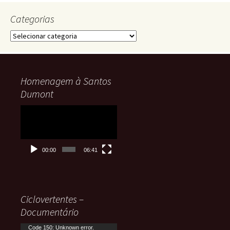
Categorias
Categorias
Homenagem à Santos
Dumont
Tocador
de
vídeo
00:00
06:41
Ciclovertentes –
Documentário
Tocador
Code 150: Unknown error.