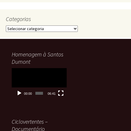
Categorias
Categorias
Homenagem à Santos
Dumont
Tocador
de
vídeo
00:00
06:41
Ciclovertentes –
Documentário