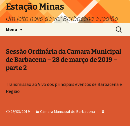
Pular
Estação Minas
para
Um jeito novo de ver Barbacena e região
o
conteúdo
Pesquis
Menu
por:
Sessão Ordinária da Camara Municipal
de Barbacena – 28 de março de 2019 –
parte 2
Transmissão ao Vivo dos principais eventos de Barbacena e
Região
29/03/2019
Câmara Municipal de Barbacena