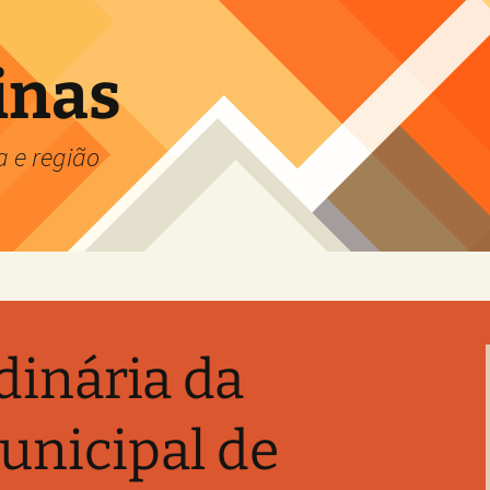
inas
a e região
dinária da
nicipal de