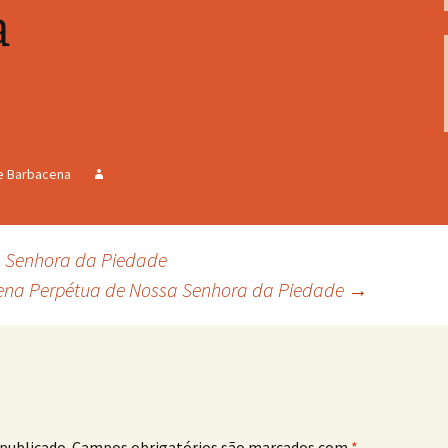
a
e Barbacena
 Senhora da Piedade
ena Perpétua de Nossa Senhora da Piedade
→
publicado.
Campos obrigatórios são marcados com
*