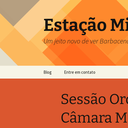
Pular
para
o
Estação M
conteúdo
Um jeito novo de ver Barbacen
Blog
Entre em contato
Sessão Or
Câmara Mu