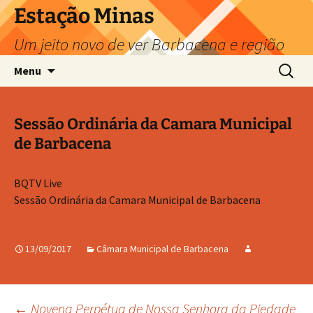
Pular
Estação Minas
para
Um jeito novo de ver Barbacena e região
o
conteúdo
Pesquis
Menu
por:
Sessão Ordinária da Camara Municipal
de Barbacena
BQTV Live
Sessão Ordinária da Camara Municipal de Barbacena
13/09/2017
Câmara Municipal de Barbacena
←
Novena Perpétua de Nossa Senhora da Piedade