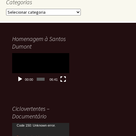
Categorias
Categorias
Homenagem à Santos
Dumont
Tocador
de
vídeo
00:00
06:41
Ciclovertentes –
Documentário
Tocador
Code 150: Unknown error.
de