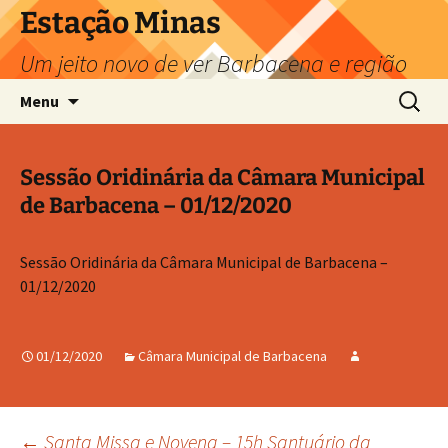
Pular
Estação Minas
para
Um jeito novo de ver Barbacena e região
o
conteúdo
Pesquis
Menu
por:
Sessão Oridinária da Câmara Municipal
de Barbacena – 01/12/2020
Sessão Oridinária da Câmara Municipal de Barbacena –
01/12/2020
01/12/2020
Câmara Municipal de Barbacena
←
Santa Missa e Novena – 15h Santuário da