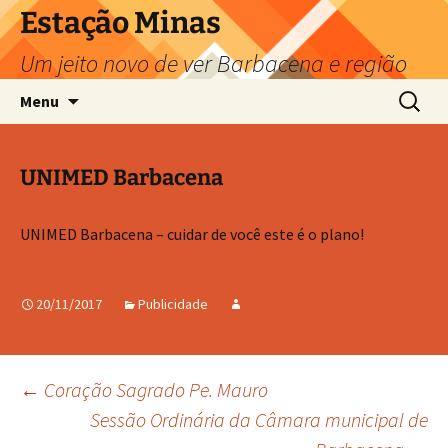
Pular
Estação Minas
para
Um jeito novo de ver Barbacena e região
o
conteúdo
Pesquis
Menu
por:
UNIMED Barbacena
UNIMED Barbacena – cuidar de você este é o plano!
20/11/2017
Publicidade
Navegação
←
Coração Sagrado Pe. Mauro
Sessão Ordinária da Câmara municipal de