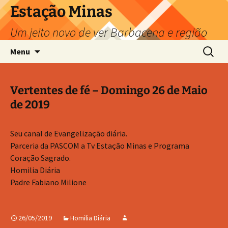
Pular
Estação Minas
para
Um jeito novo de ver Barbacena e região
o
conteúdo
Pesquis
Menu
por:
Vertentes de fé – Domingo 26 de Maio
de 2019
Seu canal de Evangelização diária.
Parceria da PASCOM a Tv Estação Minas e Programa
Coração Sagrado.
Homilia Diária
Padre Fabiano Milione
26/05/2019
Homilia Diária