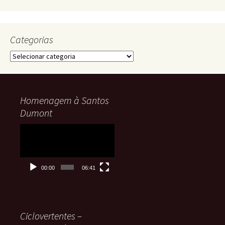
Categorias
Categorias
Homenagem à Santos
Dumont
Tocador
de
vídeo
00:00
06:41
Ciclovertentes –