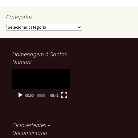
Categorias
Categorias
Homenagem à Santos
Dumont
Tocador
de
vídeo
00:00
06:41
Ciclovertentes –
Documentário