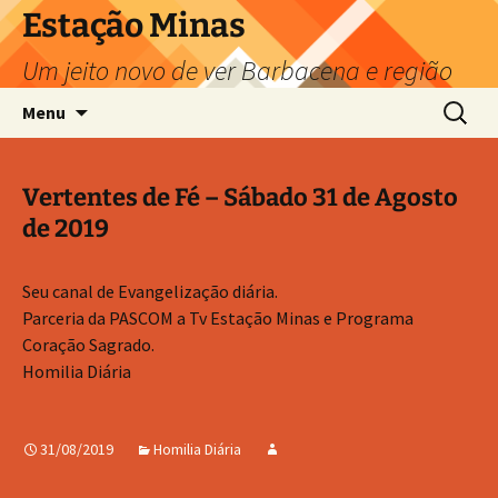
Pular
Estação Minas
para
Um jeito novo de ver Barbacena e região
o
conteúdo
Pesquis
Menu
por:
Vertentes de Fé – Sábado 31 de Agosto
de 2019
Seu canal de Evangelização diária.
Parceria da PASCOM a Tv Estação Minas e Programa
Coração Sagrado.
Homilia Diária
31/08/2019
Homilia Diária